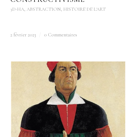
3D-HA
,
ABSTRACTION
,
HISTOIRE DE L'ART
2 février 2023
/
0 Commentaires