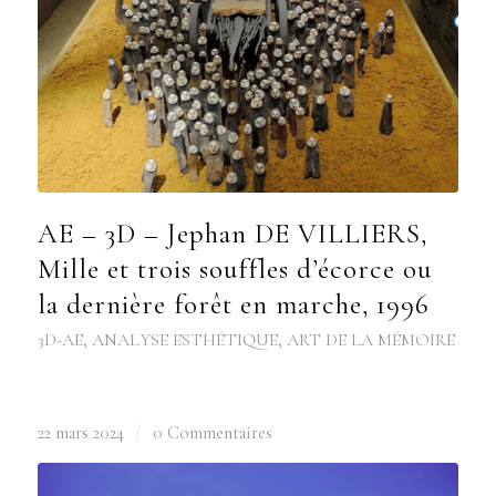
AE – 3D – Jephan DE VILLIERS,
Mille et trois souffles d’écorce ou
la dernière forêt en marche, 1996
3D-AE
,
ANALYSE ESTHÉTIQUE
,
ART DE LA MÉMOIRE
22 mars 2024
/
0 Commentaires