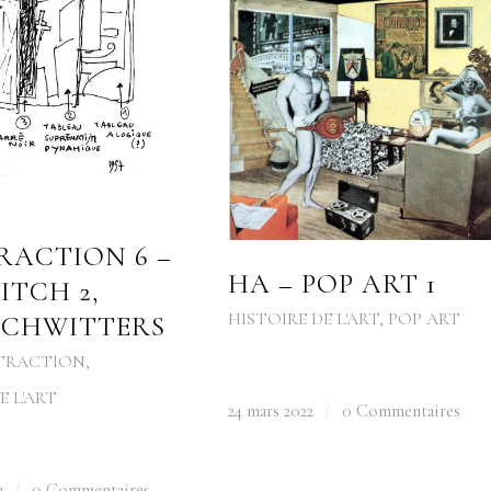
RACTION 6 –
HA – POP ART 1
ITCH 2,
HISTOIRE DE L'ART
,
POP ART
SCHWITTERS
TRACTION
,
E L'ART
24 mars 2022
/
0 Commentaires
3
/
0 Commentaires