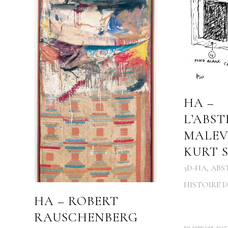
HA –
L’ABST
MALEV
KURT 
3D-HA
,
ABS
HISTOIRE D
HA – ROBERT
RAUSCHENBERG
19 janvier 202