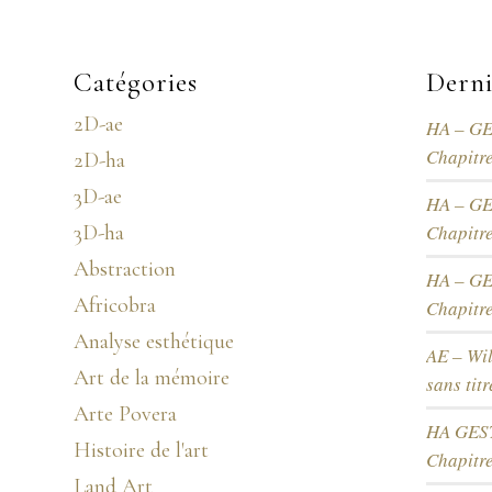
Catégories
Derni
2D-ae
HA – G
Chapitre
2D-ha
3D-ae
HA – G
3D-ha
Chapitre
Abstraction
HA – G
Africobra
Chapitre
Analyse esthétique
AE – Wi
Art de la mémoire
sans tit
Arte Povera
HA GEST
Histoire de l'art
Chapitr
Land Art