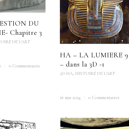
GESTION DU
- Chapitre 3
OIRE DE L'ART
HA – LA LUMIERE 9
– dans la 3D -1
6
/
0 Commentaires
3D-HA
,
HISTOIRE DE L'ART
16 mai 2024
/
0 Commentaires