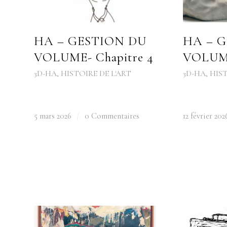
HA – GESTION DU
HA – 
VOLUME- Chapitre 4
VOLUME
3D-HA
,
HISTOIRE DE L'ART
3D-HA
,
HIST
5 mars 2026
/
0 Commentaires
12 février 202