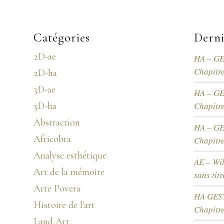
Catégories
Derni
2D-ae
HA – G
Chapitre
2D-ha
3D-ae
HA – G
3D-ha
Chapitre
Abstraction
HA – G
Africobra
Chapitre
Analyse esthétique
AE – Wi
Art de la mémoire
sans tit
Arte Povera
HA GEST
Histoire de l'art
Chapitr
Land Art