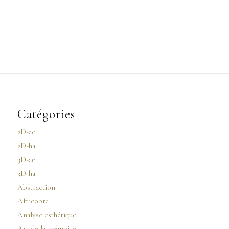
Catégories
2D-ae
2D-ha
3D-ae
3D-ha
Abstraction
Africobra
Analyse esthétique
Art de la mémoire